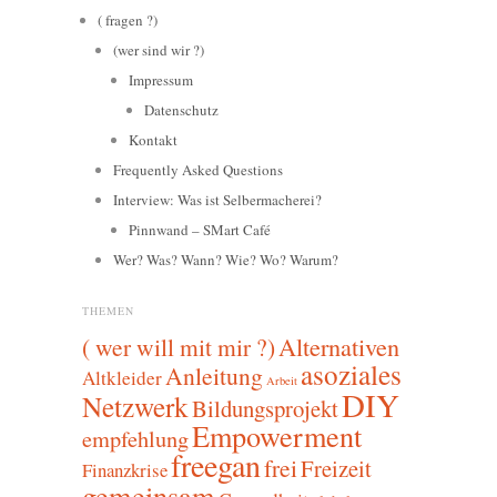
( fragen ?)
(wer sind wir ?)
Impressum
Datenschutz
Kontakt
Frequently Asked Questions
Interview: Was ist Selbermacherei?
Pinnwand – SMart Café
Wer? Was? Wann? Wie? Wo? Warum?
THEMEN
Alternativen
( wer will mit mir ?)
asoziales
Anleitung
Altkleider
Arbeit
DIY
Netzwerk
Bildungsprojekt
Empowerment
empfehlung
freegan
frei
Freizeit
Finanzkrise
gemeinsam