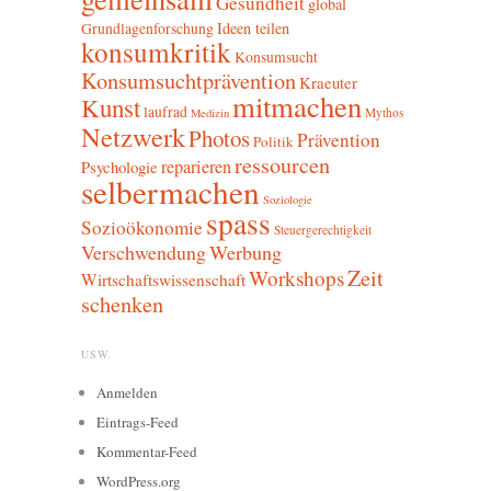
Gesundheit
global
Ideen teilen
Grundlagenforschung
konsumkritik
Konsumsucht
Konsumsuchtprävention
Kraeuter
mitmachen
Kunst
laufrad
Mythos
Medizin
Netzwerk
Photos
Prävention
Politik
ressourcen
reparieren
Psychologie
selbermachen
Soziologie
spass
Sozioökonomie
Steuergerechtigkeit
Verschwendung
Werbung
Zeit
Workshops
Wirtschaftswissenschaft
schenken
USW.
Anmelden
Eintrags-Feed
Kommentar-Feed
WordPress.org