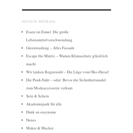
NEUESTE BEITRÄGE
Essen im Eimer: Die große
Lebensmittelverschwendung
Greenwashing – Alles Fassade
Escape the Matrix – Warum Klimaschutz glücklich
macht
Wir tanken Regenwald – Die Lüge vom Öko-Diesel
Die Punk-Naht – oder: Bevor die Sicherheitsnadel
zum Modeaccessoire verkam
Sein & Schein
Akademiepark für alle
Dank an easyname
Neues
Maker & Macker