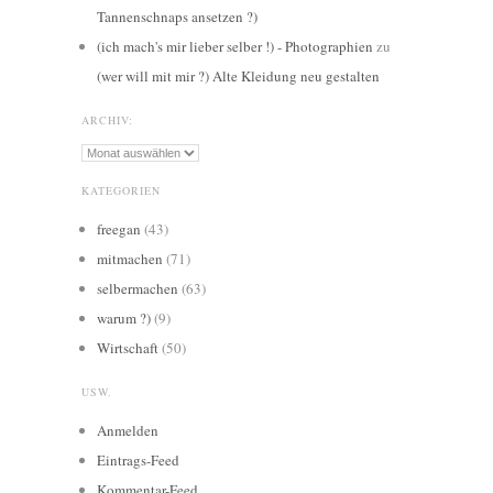
Tannenschnaps ansetzen ?)
(ich mach's mir lieber selber !) - Photographien
zu
(wer will mit mir ?) Alte Kleidung neu gestalten
ARCHIV:
Archiv:
KATEGORIEN
freegan
(43)
mitmachen
(71)
selbermachen
(63)
warum ?)
(9)
Wirtschaft
(50)
USW.
Anmelden
Eintrags-Feed
Kommentar-Feed