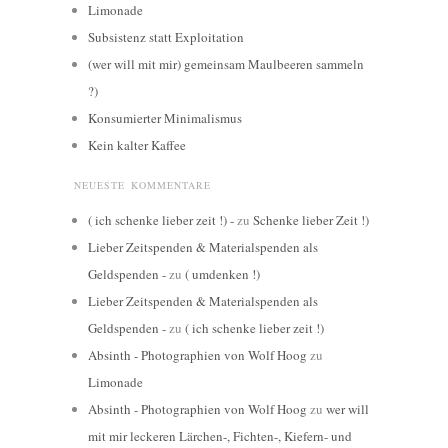
Limonade
Subsistenz statt Exploitation
(wer will mit mir) gemeinsam Maulbeeren sammeln
?)
Konsumierter Minimalismus
Kein kalter Kaffee
NEUESTE KOMMENTARE
( ich schenke lieber zeit !) -
zu
Schenke lieber Zeit !)
Lieber Zeitspenden & Materialspenden als
Geldspenden -
zu
( umdenken !)
Lieber Zeitspenden & Materialspenden als
Geldspenden -
zu
( ich schenke lieber zeit !)
Absinth - Photographien von Wolf Hoog
zu
Limonade
Absinth - Photographien von Wolf Hoog
zu
wer will
mit mir leckeren Lärchen-, Fichten-, Kiefern- und