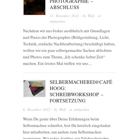
PHOTOGRAPHIE –
ABSCHLUSS
11. Dezember 2012
· by
Wolf
· in
mitmachen
Nachdem wir uns bisher ausführlich mit Grundlagen
und Praxis der Photographie (Bildgestaltung, Licht,
Technik, einfache Nachbearbeitung) beschäftigt haben,
wollen wir ein paar selbergemachte Sachen ablichten
und Photos zum Thema „Ich schenke lieber Zeit“
machen. Ein letztes Mal treffen wir uns…
SELBERMACHEREI@CAFÉ
HOOG:
SCHREIBWORKSHOP –
FORTSETZUNG
6. Dezember 2012
· by
Wolf
· in
mitmachen
Wenn Du gerne über Deine Erfahrungen beim
Selbermachen schreibst, bist Du herzlich eingeladen
hier mitarbeiten, um andere zum Selbermachen
inspirieren. Wir reden darüber, wie Erlebnisberichte,