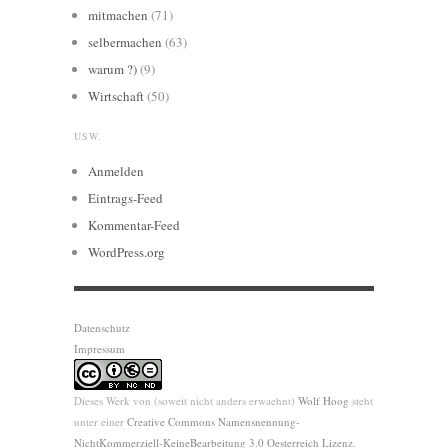
mitmachen
(71)
selbermachen
(63)
warum ?)
(9)
Wirtschaft
(50)
USW.
Anmelden
Eintrags-Feed
Kommentar-Feed
WordPress.org
Datenschutz
Impressum
Dieses Werk von (soweit nicht anders erwaehnt)
Wolf Hoog
steht
unter einer
Creative Commons Namensnennung-
NichtKommerziell-KeineBearbeitung 3.0 Oesterreich Lizenz
.