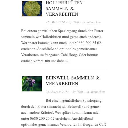
HOLLERBLÜTEN
SAMMELN &
VERARBEITEN
21. Mai 2014
· by
Wolf
· in
mitmachen
Bei einem gemütlichen Spaziergang durch den Prater
sammeln wir Hollerblüten (und gerne auch anderes).
Wer später kommt, kann mich unter 0680 200 25 62
erreichen. Anschließend optionales gemeinsames
Verarbeiten im freeganen Café Hoog. Oder kommt
einfach vorbei, um uns dabei…
BEINWELL SAMMELN &
VERARBEITEN
23. August 2013
· by
Wolf
· in
mitmachen
Bei einem gemütlichen Spaziergang
durch den Prater sammeln wir Beinwell (und gerne
auch andere Kräuter). Wer später kommt, kann mich
unter 0680 200 25 62 erreichen. Anschließend
optionales gemeinsames Verarbeiten im freeganen Café