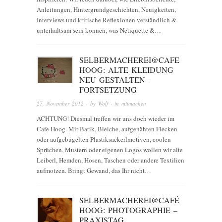
Anleitungen, Hintergrundgeschichten, Neuigkeiten,
Interviews und kritische Reflexionen verständlich &
unterhaltsam sein können, was Netiquette &…
SELBERMACHEREI@CAFE
HOOG: ALTE KLEIDUNG
NEU GESTALTEN -
FORTSETZUNG
27. November 2012
· by
Wolf
· in
mitmachen
ACHTUNG! Diesmal treffen wir uns doch wieder im
Cafe Hoog. Mit Batik, Bleiche, aufgenähten Flecken
oder aufgebügelten Plastiksackerlmotiven, coolen
Sprüchen, Mustern oder eigenen Logos wollen wir alte
Leiberl, Hemden, Hosen, Taschen oder andere Textilien
aufmotzen. Bringt Gewand, das Ihr nicht…
SELBERMACHEREI@CAFÉ
HOOG: PHOTOGRAPHIE –
PRAXISTAG