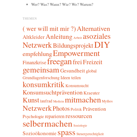
Wer? Was? Wann? Wie? Wo? Warum?
THEMEN
Alternativen
( wer will mit mir ?)
asoziales
Anleitung
Altkleider
Arbeit
DIY
Netzwerk
Bildungsprojekt
Empowerment
empfehlung
freegan
frei
Freizeit
Finanzkrise
gemeinsam
Gesundheit
global
Ideen teilen
Grundlagenforschung
konsumkritik
Konsumsucht
Konsumsuchtprävention
Kraeuter
mitmachen
Kunst
laufrad
Mythos
Medizin
Netzwerk
Photos
Prävention
Politik
ressourcen
reparieren
Psychologie
selbermachen
Soziologie
spass
Sozioökonomie
Steuergerechtigkeit