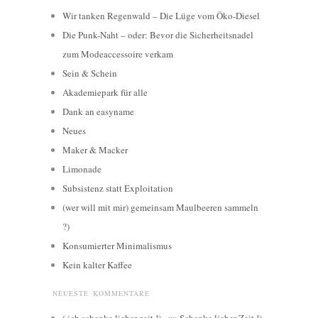
Wir tanken Regenwald – Die Lüge vom Öko-Diesel
Die Punk-Naht – oder: Bevor die Sicherheitsnadel
zum Modeaccessoire verkam
Sein & Schein
Akademiepark für alle
Dank an easyname
Neues
Maker & Macker
Limonade
Subsistenz statt Exploitation
(wer will mit mir) gemeinsam Maulbeeren sammeln
?)
Konsumierter Minimalismus
Kein kalter Kaffee
NEUESTE KOMMENTARE
( ich schenke lieber zeit !) -
zu
Schenke lieber Zeit !)