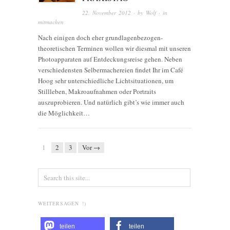
22. November 2012
· by
Wolf
· in
mitmachen
Nach einigen doch eher grundlagenbezogen-
theoretischen Terminen wollen wir diesmal mit unseren
Photoapparaten auf Entdeckungsreise gehen. Neben
verschiedensten Selbermachereien findet Ihr im Café
Hoog sehr unterschiedliche Lichtsituationen, um
Stillleben, Makroaufnahmen oder Portraits
auszuprobieren. Und natürlich gibt’s wie immer auch
die Möglichkeit…
1
2
3
Vor →
WEITERSAGEN !)
teilen
teilen