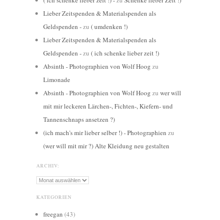
Lieber Zeitspenden & Materialspenden als
Geldspenden -
zu
( umdenken !)
Lieber Zeitspenden & Materialspenden als
Geldspenden -
zu
( ich schenke lieber zeit !)
Absinth - Photographien von Wolf Hoog
zu
Limonade
Absinth - Photographien von Wolf Hoog
zu
wer will
mit mir leckeren Lärchen-, Fichten-, Kiefern- und
Tannenschnaps ansetzen ?)
(ich mach's mir lieber selber !) - Photographien
zu
(wer will mit mir ?) Alte Kleidung neu gestalten
ARCHIV:
Archiv:
KATEGORIEN
freegan
(43)