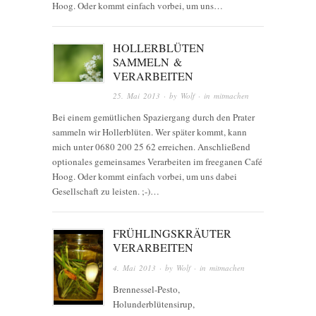
Hoog. Oder kommt einfach vorbei, um uns…
HOLLERBLÜTEN
SAMMELN &
VERARBEITEN
25. Mai 2013
· by
Wolf
· in
mitmachen
Bei einem gemütlichen Spaziergang durch den Prater
sammeln wir Hollerblüten. Wer später kommt, kann
mich unter 0680 200 25 62 erreichen. Anschließend
optionales gemeinsames Verarbeiten im freeganen Café
Hoog. Oder kommt einfach vorbei, um uns dabei
Gesellschaft zu leisten. ;-)…
FRÜHLINGSKRÄUTER
VERARBEITEN
4. Mai 2013
· by
Wolf
· in
mitmachen
Brennessel-Pesto,
Holunderblütensirup,