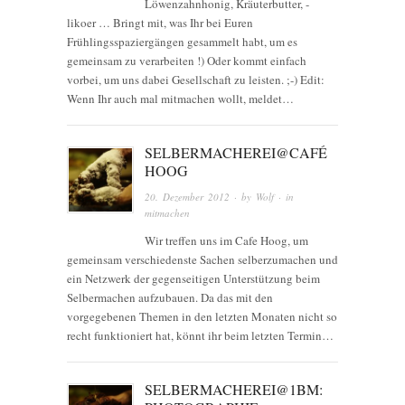
Löwenzahnhonig, Kräuterbutter, -
likoer … Bringt mit, was Ihr bei Euren
Frühlingsspaziergängen gesammelt habt, um es
gemeinsam zu verarbeiten !) Oder kommt einfach
vorbei, um uns dabei Gesellschaft zu leisten. ;-) Edit:
Wenn Ihr auch mal mitmachen wollt, meldet…
SELBERMACHEREI@CAFÉ
HOOG
20. Dezember 2012
· by
Wolf
· in
mitmachen
Wir treffen uns im Cafe Hoog, um
gemeinsam verschiedenste Sachen selberzumachen und
ein Netzwerk der gegenseitigen Unterstützung beim
Selbermachen aufzubauen. Da das mit den
vorgegebenen Themen in den letzten Monaten nicht so
recht funktioniert hat, könnt ihr beim letzten Termin…
SELBERMACHEREI@1BM: