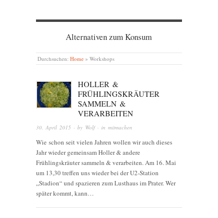
Alternativen zum Konsum
Durchsuchen:
Home
»
Workshops
HOLLER &
FRÜHLINGSKRÄUTER
SAMMELN &
VERARBEITEN
30. April 2015
· by
Wolf
· in
mitmachen
Wie schon seit vielen Jahren wollen wir auch dieses
Jahr wieder gemeinsam Holler & andere
Frühlingskräuter sammeln & verarbeiten. Am 16. Mai
um 13,30 treffen uns wieder bei der U2-Station
„Stadion“ und spazieren zum Lusthaus im Prater. Wer
später kommt, kann…