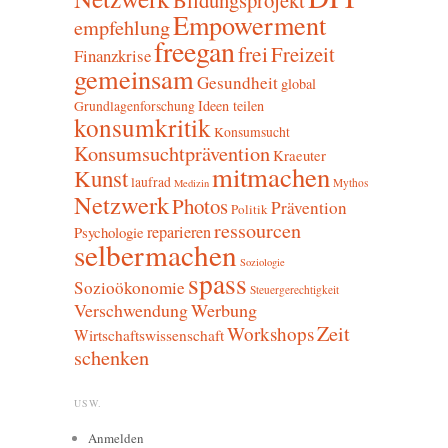
Empowerment
empfehlung
freegan
frei
Freizeit
Finanzkrise
gemeinsam
Gesundheit
global
Ideen teilen
Grundlagenforschung
konsumkritik
Konsumsucht
Konsumsuchtprävention
Kraeuter
mitmachen
Kunst
laufrad
Mythos
Medizin
Netzwerk
Photos
Prävention
Politik
ressourcen
reparieren
Psychologie
selbermachen
Soziologie
spass
Sozioökonomie
Steuergerechtigkeit
Verschwendung
Werbung
Zeit
Workshops
Wirtschaftswissenschaft
schenken
USW.
Anmelden