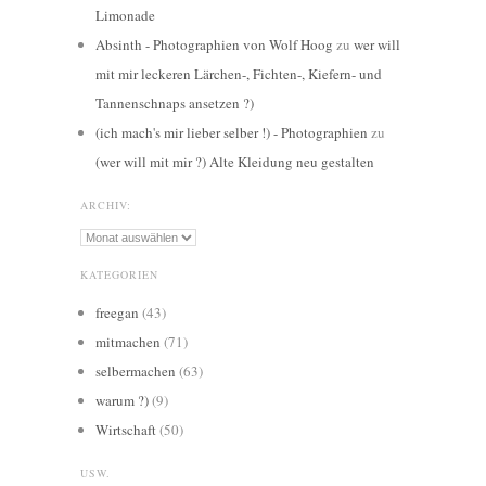
Limonade
Absinth - Photographien von Wolf Hoog
zu
wer will
mit mir leckeren Lärchen-, Fichten-, Kiefern- und
Tannenschnaps ansetzen ?)
(ich mach's mir lieber selber !) - Photographien
zu
(wer will mit mir ?) Alte Kleidung neu gestalten
ARCHIV:
Archiv:
KATEGORIEN
freegan
(43)
mitmachen
(71)
selbermachen
(63)
warum ?)
(9)
Wirtschaft
(50)
USW.