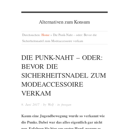
Alternativen zum Konsum
Durchsuchen:
Home
»
Die Punk-Naht – oder: Bevor die
Sicherheitsnadel zum Modeaccessoire verkam
DIE PUNK-NAHT – ODER:
BEVOR DIE
SICHERHEITSNADEL ZUM
MODEACCESSOIRE
VERKAM
9. Juni 2017
· by
Wolf
· in
freegan
Kaum eine Jugendbewegung wurde so verkannt wie
die Punks. Dabei war das alles eigentlich gar nicht
neu. Erfahren Sie hier aus erster Hand, worum es