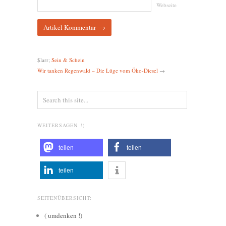
Webseite
$larr;
Sein & Schein
Wir tanken Regenwald – Die Lüge vom Öko-Diesel
→
WEITERSAGEN !)
teilen
teilen
teilen
SEITENÜBERSICHT:
( umdenken !)