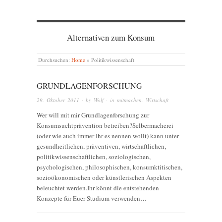
Alternativen zum Konsum
Durchsuchen:
Home
»
Politikwissenschaft
GRUNDLAGENFORSCHUNG
29. Oktober 2011
· by
Wolf
· in
mitmachen
,
Wirtschaft
Wer will mit mir Grundlagenforschung zur
Konsumsuchtprävention betreiben?Selbermacherei
(oder wie auch immer Ihr es nennen wollt) kann unter
gesundheitlichen, präventiven, wirtschaftlichen,
politikwissenschaftlichen, soziologischen,
psychologischen, philosophischen, konsumktitischen,
sozioökonomischen oder künstlerischen Aspekten
beleuchtet werden.Ihr könnt die entstehenden
Konzepte für Euer Studium verwenden…