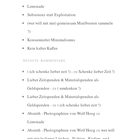
Limonade
Subsistenz statt Exploitation
(wer will mit mir) gemeinsam Maulbeeren sammeln
?)
Konsumierter Minimalismus
Kein kalter Kaffee
NEUESTE KOMMENTARE
( ich schenke lieber zeit !) -
zu
Schenke lieber Zeit !)
Lieber Zeitspenden & Materialspenden als
Geldspenden -
zu
( umdenken !)
Lieber Zeitspenden & Materialspenden als
Geldspenden -
zu
( ich schenke lieber zeit !)
Absinth - Photographien von Wolf Hoog
zu
Limonade
Absinth - Photographien von Wolf Hoog
zu
wer will
mit mir leckeren Lärchen-, Fichten-, Kiefern- und