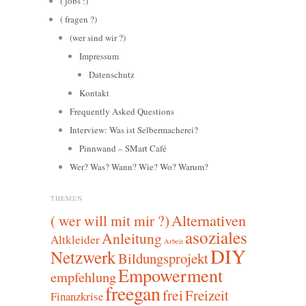
( jobs :)
( fragen ?)
(wer sind wir ?)
Impressum
Datenschutz
Kontakt
Frequently Asked Questions
Interview: Was ist Selbermacherei?
Pinnwand – SMart Café
Wer? Was? Wann? Wie? Wo? Warum?
THEMEN
Alternativen
( wer will mit mir ?)
asoziales
Anleitung
Altkleider
Arbeit
DIY
Netzwerk
Bildungsprojekt
Empowerment
empfehlung
freegan
frei
Freizeit
Finanzkrise