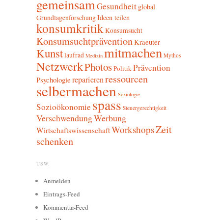
gemeinsam
Gesundheit
global
Ideen teilen
Grundlagenforschung
konsumkritik
Konsumsucht
Konsumsuchtprävention
Kraeuter
mitmachen
Kunst
laufrad
Mythos
Medizin
Netzwerk
Photos
Prävention
Politik
ressourcen
reparieren
Psychologie
selbermachen
Soziologie
spass
Sozioökonomie
Steuergerechtigkeit
Verschwendung
Werbung
Zeit
Workshops
Wirtschaftswissenschaft
schenken
USW.
Anmelden
Eintrags-Feed
Kommentar-Feed