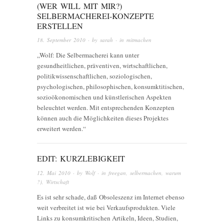
(WER WILL MIT MIR?)
SELBERMACHEREI-KONZEPTE
ERSTELLEN
18. September 2010
· by
sarah
· in
mitmachen
„Wolf: Die Selbermacherei kann unter
gesundheitlichen, präventiven, wirtschaftlichen,
politikwissenschaftlichen, soziologischen,
psychologischen, philosophischen, konsumktitischen,
sozioökonomischen und künstlerischen Aspekten
beleuchtet werden. Mit entsprechenden Konzepten
können auch die Möglichkeiten dieses Projektes
erweitert werden.“
EDIT: KURZLEBIGKEIT
12. Mai 2010
· by
Wolf
· in
freegan
,
selbermachen
,
warum
?)
,
Wirtschaft
Es ist sehr schade, daß Obsoleszenz im Internet ebenso
weit verbreitet ist wie bei Verkaufsprodukten. Viele
Links zu konsumkritischen Artikeln, Ideen, Studien,