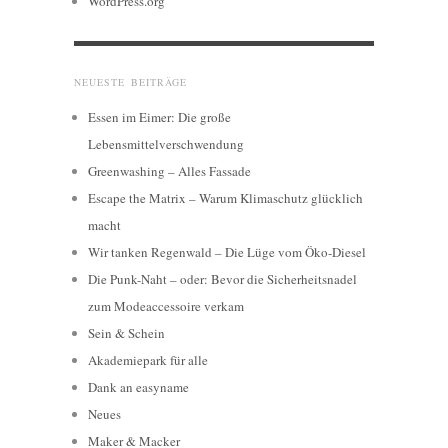
WordPress.org
NEUESTE BEITRÄGE
Essen im Eimer: Die große
Lebensmittelverschwendung
Greenwashing – Alles Fassade
Escape the Matrix – Warum Klimaschutz glücklich
macht
Wir tanken Regenwald – Die Lüge vom Öko-Diesel
Die Punk-Naht – oder: Bevor die Sicherheitsnadel
zum Modeaccessoire verkam
Sein & Schein
Akademiepark für alle
Dank an easyname
Neues
Maker & Macker